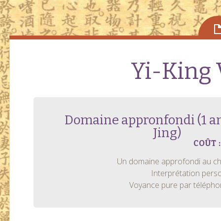
Yi-King
Domaine appronfondi (1 an
Jing)
COÛT :
Un domaine approfondi au choi
Interprétation perso
Voyance pure par téléphon