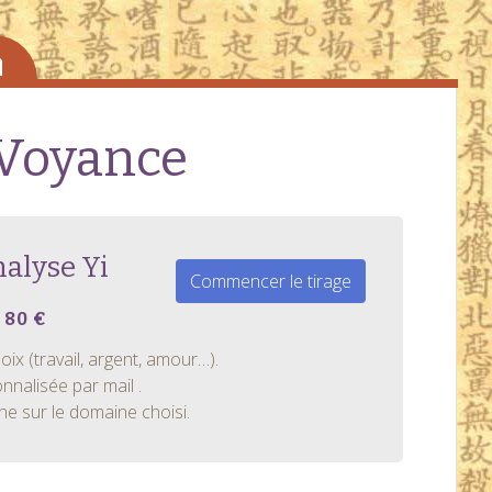
 Voyance
alyse Yi
Commencer le tirage
 80 €
x (travail, argent, amour…).
nnalisée par mail .
e sur le domaine choisi.