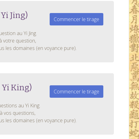
Yi Jing)
Commencer le tirage
stion au Yi Jing.
à votre question,
ous les domaines (en voyance pure).
 Yi King)
Commencer le tirage
stions au Yi King.
à vos questions,
ous les domaines (en voyance pure).