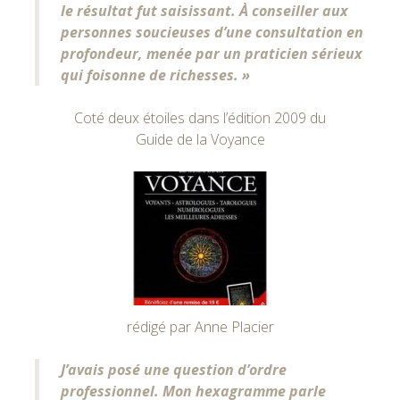
le résultat fut saisissant. À conseiller aux
personnes soucieuses d’une consultation en
profondeur, menée par un praticien sérieux
qui foisonne de richesses. »
Coté deux étoiles dans l’édition 2009 du
Guide de la Voyance
rédigé par Anne Placier
J’avais posé une question d’ordre
professionnel. Mon hexagramme parle