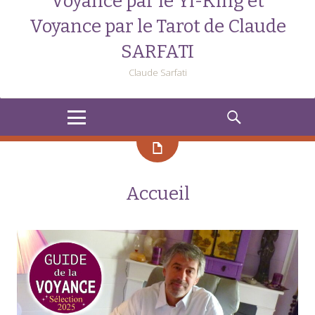
Voyance par le Yi-King et
Voyance par le Tarot de Claude
SARFATI
Claude Sarfati
MENU
RECHERCHE
Accueil