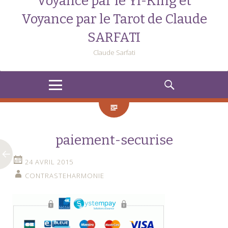
Voyance par le Yi-King et
Voyance par le Tarot de Claude
SARFATI
Claude Sarfati
MENU
RECHERCHE
paiement-securise
24 AVRIL 2015
CONTRASTEHARMONIE