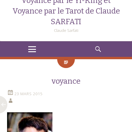
Voyance par le Yi-King et
Voyance par le Tarot de Claude
SARFATI
Claude Sarfati
MENU
RECHERCHE
voyance
23 MARS 2015