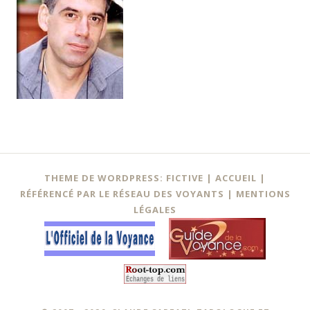
Navigation
←
THEME DE WORDPRESS: FICTIVE |
ACCUEIL
|
des
RÉFÉRENCÉ PAR LE RÉSEAU DES VOYANTS
|
MENTIONS
LÉGALES
articles