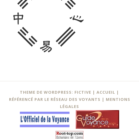
Navigation
←
THEME DE WORDPRESS: FICTIVE |
ACCUEIL
|
des
RÉFÉRENCÉ PAR LE RÉSEAU DES VOYANTS
|
MENTIONS
LÉGALES
articles