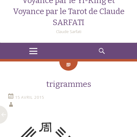
Voyance par le Yi-King et
Voyance par le Tarot de Claude
SARFATI
Claude Sarfati
MENU
RECHERCHE
trigrammes
15 AVRIL 2015