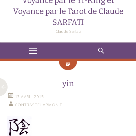
Voyance par le Yi-King et
Voyance par le Tarot de Claude
SARFATI
Claude Sarfati
MENU
RECHERCHE
yin
13 AVRIL 2015
CONTRASTEHARMONIE