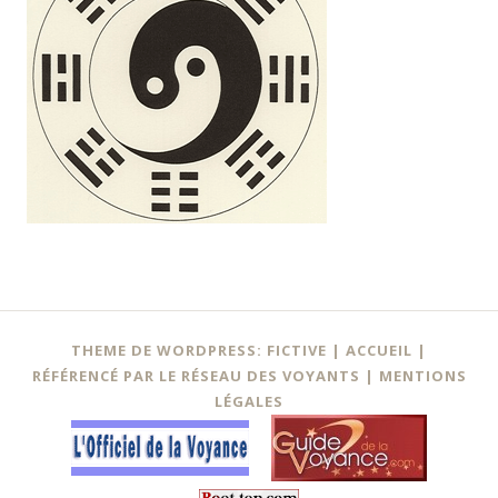
Navigation
←
THEME DE WORDPRESS: FICTIVE |
ACCUEIL
|
des
RÉFÉRENCÉ PAR LE RÉSEAU DES VOYANTS
|
MENTIONS
LÉGALES
articles