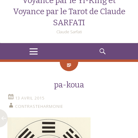
Voyance par le Yi-King et
Voyance par le Tarot de Claude
SARFATI
Claude Sarfati
MENU
RECHERCHE
pa-koua
13 AVRIL 2015
CONTRASTEHARMONIE