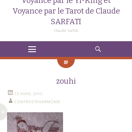
Voyance par le Yi-King et
Voyance par le Tarot de Claude
SARFATI
Claude Sarfati
MENU
RECHERCHE
zouhi
13 AVRIL 2015
CONTRASTEHARMONIE