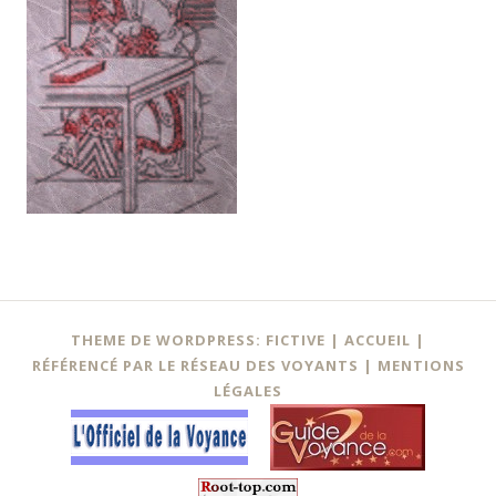
Navigation
←
THEME DE WORDPRESS: FICTIVE |
ACCUEIL
|
des
RÉFÉRENCÉ PAR LE RÉSEAU DES VOYANTS
|
MENTIONS
LÉGALES
articles