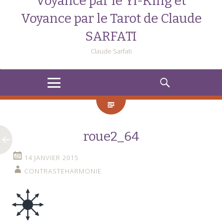
Voyance par le Yi-King et
Voyance par le Tarot de Claude
SARFATI
Claude Sarfati
MENU
RECHERCHE
roue2_64
14 JANVIER 2015
CONTRASTEHARMONIE