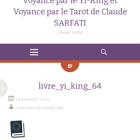
Voyance par le Yi-King et
Voyance par le Tarot de Claude
SARFATI
Claude Sarfati
MENU
RECHERCHE
livre_yi_king_64
14 JANVIER 2015
CONTRASTEHARMONIE