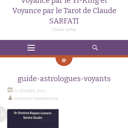
Voyance par le Yi-King et
Voyance par le Tarot de Claude
SARFATI
Claude Sarfati
MENU
RECHERCHE
guide-astrologues-voyants
16 FÉVRIER 2015
CONTRASTEHARMONIE