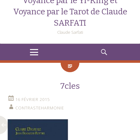
Voyance par le Yi-King et
Voyance par le Tarot de Claude
SARFATI
Claude Sarfati
MENU
RECHERCHE
7cles
16 FÉVRIER 2015
CONTRASTEHARMONIE