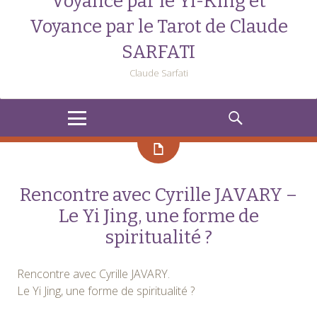
Voyance par le Yi-King et
Voyance par le Tarot de Claude
SARFATI
Claude Sarfati
MENU
RECHERCHE
Rencontre avec Cyrille JAVARY –
Le Yi Jing, une forme de
spiritualité ?
Rencontre avec Cyrille JAVARY.
Le Yi Jing, une forme de spiritualité ?