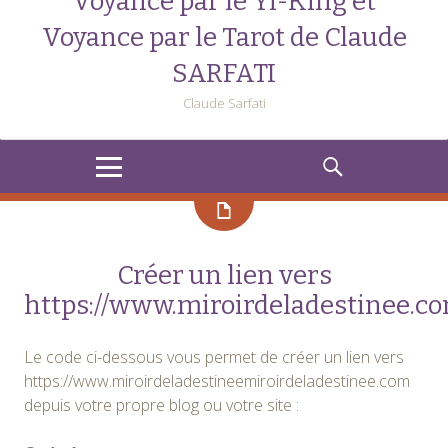
Voyance par le Yi-King et
Voyance par le Tarot de Claude
SARFATI
Claude Sarfati
MENU
RECHERCHE
Créer un lien vers
https://www.miroirdeladestinee.c
Le code ci-dessous vous permet de créer un lien vers
https://www.miroirdeladestineemiroirdeladestinee.com
depuis votre propre blog ou votre site :